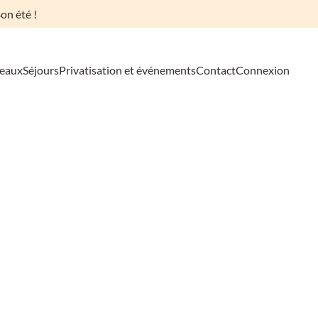
on été !
deaux
Séjours
Privatisation et événements
Contact
Connexion