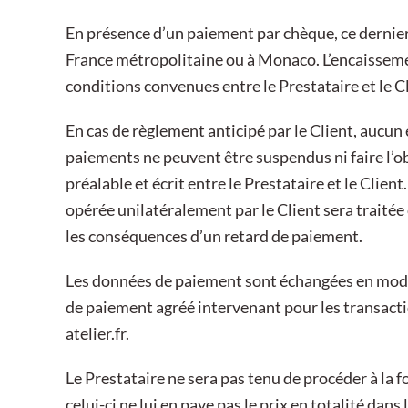
En présence d’un paiement par chèque, ce dernier
France métropolitaine ou à Monaco. L’encaisseme
conditions convenues entre le Prestataire et le 
En cas de règlement anticipé par le Client, aucun
paiements ne peuvent être suspendus ni faire l’
préalable et écrit entre le Prestataire et le Cli
opérée unilatéralement par le Client sera traité
les conséquences d’un retard de paiement.
Les données de paiement sont échangées en mode c
de paiement agréé intervenant pour les transactio
atelier.fr
.
Le Prestataire ne sera pas tenu de procéder à la 
celui-ci ne lui en paye pas le prix en totalité dan