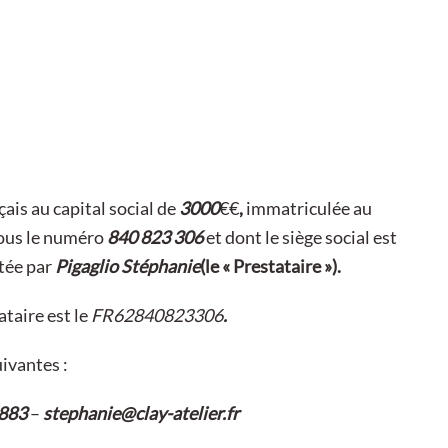
çais au capital social de
3000
€€
,
immatriculée au
ous le numéro
840 823 306
et dont le siège social est
tée par
Pigaglio Stéphanie
(le « Prestataire »).
taire est le
FR62840823306
.
ivantes :
883
–
stephanie@clay-atelier.fr