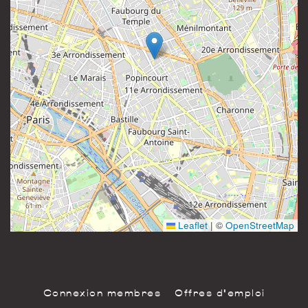
81 rue Saint-Maur
Instagram
75011 Paris
France
Leaflet
|
©
OpenStreetMap
Connexion membres
Offres d'emploi