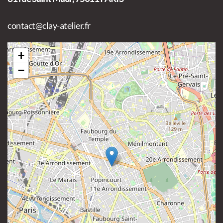
contact@clay-atelier.fr
+
−