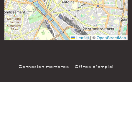
81 rue Saint-Maur
Instagram
75011 Paris
France
Leaflet
|
©
OpenStreetMap
Connexion membres
Offres d'emploi