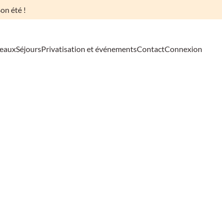
on été !
deaux
Séjours
Privatisation et événements
Contact
Connexion