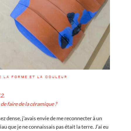
E LA FORME ET LA COULEUR
2.
de faire de la céramique ?
ez dense, j’avais envie de me reconnecter à un
iau que je ne connaissais pas était la terre. J’ai eu