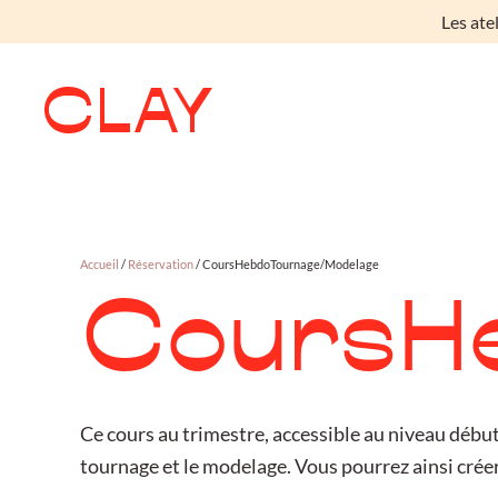
Les ate
Skip to main content
Accueil
/
Réservation
/ CoursHebdoTournage/Modelage
CoursH
Ce cours au trimestre, accessible au niveau début
tournage et le modelage. Vous pourrez ainsi créer