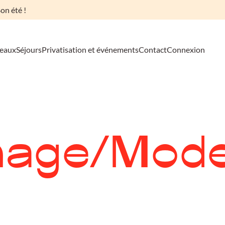
on été !
deaux
Séjours
Privatisation et événements
Contact
Connexion
age/Mode