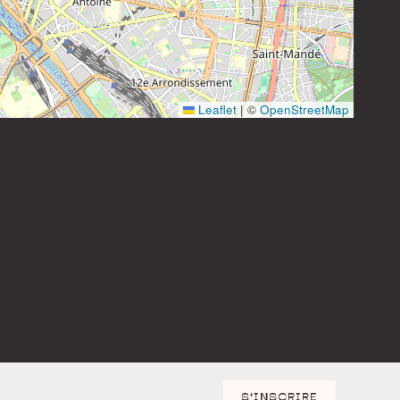
Instagram
Leaflet
|
©
OpenStreetMap
S'INSCRIRE