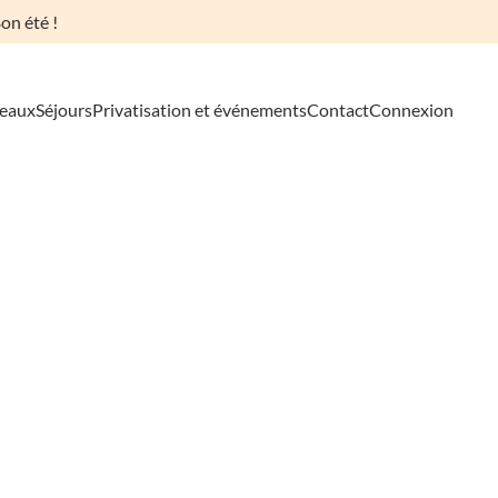
on été !
deaux
Séjours
Privatisation et événements
Contact
Connexion