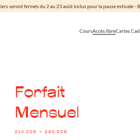
liers seront fermés du 2 au 23 août inclus pour la pause estivale - B
Cours
Accès libre
Cartes Ca
Forfait
Mensuel
210,00
€
–
280,00
€