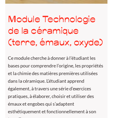
Module Technologie
P
de la céramique
s
(terre, émaux, oxyde)
L’
de
Ce module cherche à donner à l’étudiant les
pr
bases pour comprendre l’origine, les propriétés
fo
et la chimie des matières premières utilisées
l’
dans la céramique. L’étudiant apprend
co
également, à travers une série d’exercices
th
pratiques, à élaborer, choisir et utiliser des
se
émaux et engobes qui s’adaptent
in
esthétiquement et fonctionnellement à son
la