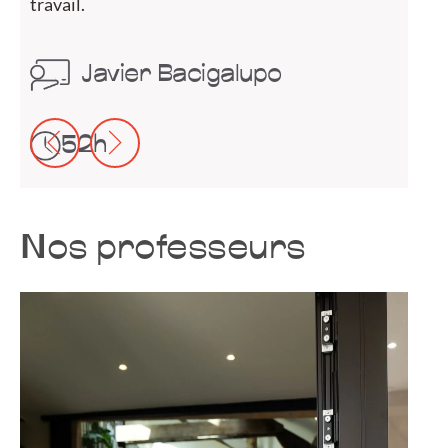
travail.
Javier Bacigalupo
B
52h
Nos professeurs