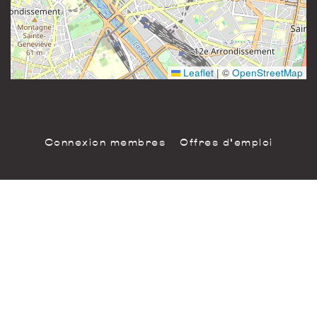
81 rue Saint-Maur
Instagram
75011 Paris
France
Leaflet
|
©
OpenStreetMap
Connexion membres
Offres d'emploi