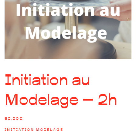
Initiation au
Modelage – 2h
50,00
€
INITIATION MODELAGE