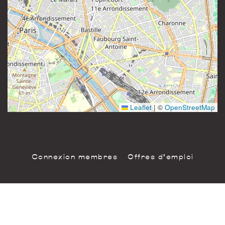
81 rue Saint-Maur
Instagram
75011 Paris
France
Leaflet
|
©
OpenStreetMap
Connexion membres
Offres d'emploi