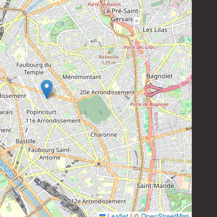
Instagram
Leaflet
|
©
OpenStreetMap