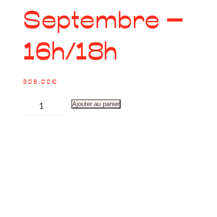
Septembre –
16h/18h
306,00
€
quantité
Ajouter au panier
de
ACOMPTE -
Privatisation
25
Septembre
-
16h/18h