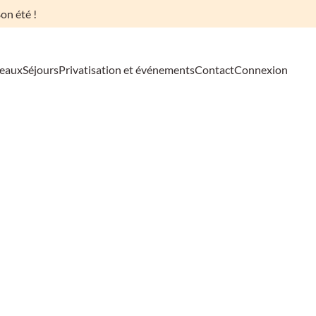
on été !
deaux
Séjours
Privatisation et événements
Contact
Connexion