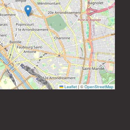
Instagram
Leaflet
|
©
OpenStreetMap