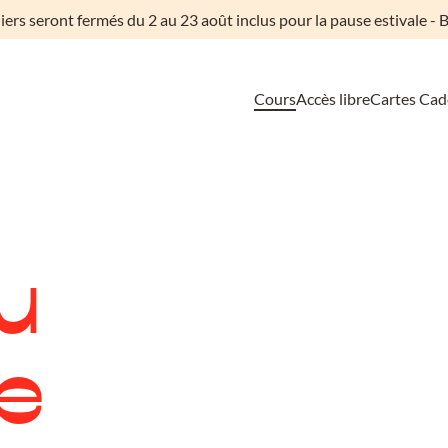
liers seront fermés du 2 au 23 août inclus pour la pause estivale - B
Cours
Accès libre
Cartes Ca
u
e