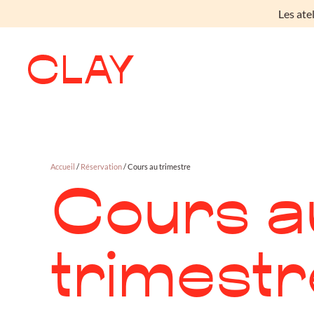
Les ate
Skip to main content
Accueil
/
Réservation
/ Cours au trimestre
Cours a
trimestr