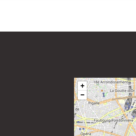
e
uit
+
−