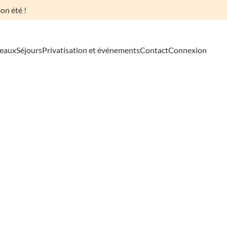
on été !
deaux
Séjours
Privatisation et événements
Contact
Connexion