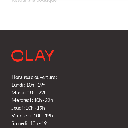
sur
sur
la
la
page
pag
du
du
produit
prod
Horaires d'ouverture :
Lundi : 10h - 19h
Mardi : 10h - 22h
Mercredi : 10h - 22h
Jeudi : 10h - 19h
Vendredi : 10h - 19h
Samedi : 10h - 19h