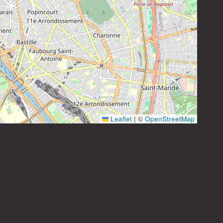
Instagram
Leaflet
|
©
OpenStreetMap