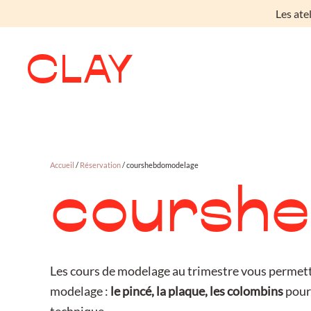
Les ate
Skip to main content
Accueil
/
Réservation
/ courshebdomodelage
coursh
Les cours de modelage au trimestre vous permett
modelage :
le pincé, la plaque, les colombins
pour 