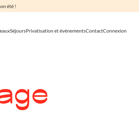
on été !
deaux
Séjours
Privatisation et événements
Contact
Connexion
age