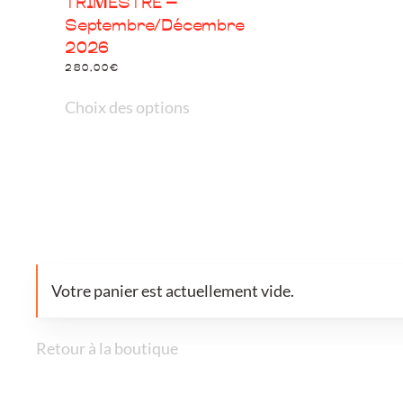
TRIMESTRE –
Septembre/Décembre
2026
280,00
€
Ce
Choix des options
produit
a
plusieurs
variations.
Les
options
peuvent
Votre panier est actuellement vide.
être
choisies
Retour à la boutique
sur
la
page