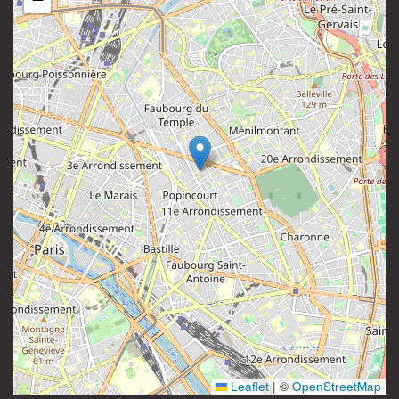
81 rue Saint-Maur
Instagram
75011 Paris
France
Leaflet
|
©
OpenStreetMap