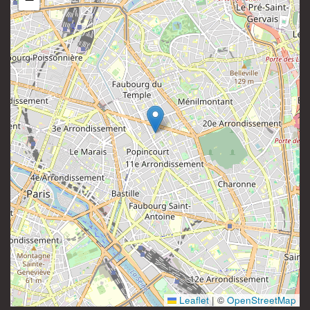
81 rue Saint-Maur
Instagram
75011 Paris
France
Leaflet
|
©
OpenStreetMap