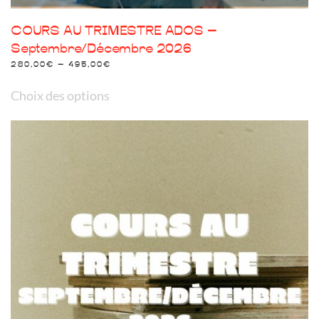
COURS AU TRIMESTRE ADOS –
Septembre/Décembre 2026
280,00
€
–
495,00
€
Ce
Choix des options
produit
a
plusieurs
variations.
Les
options
peuvent
être
choisies
sur
la