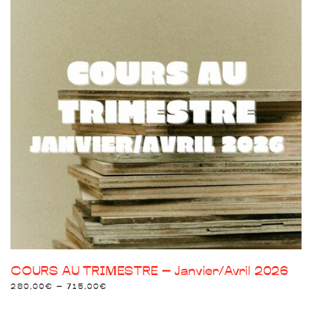
COURS AU TRIMESTRE – Janvier/Avril 2026
280,00
€
–
715,00
€
Ce