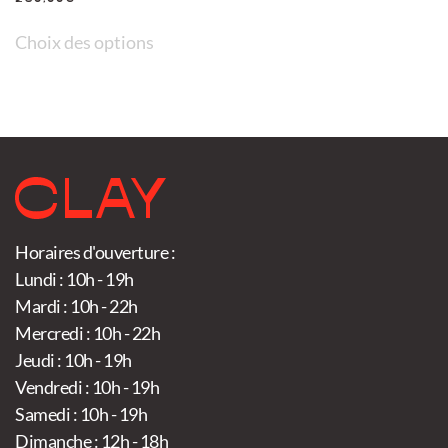
Ce
Choix des options
produit
a
plusieurs
variations.
Les
options
peuvent
Horaires d'ouverture :
être
Lundi : 10h - 19h
choisies
Mardi : 10h - 22h
sur
Mercredi : 10h - 22h
la
Jeudi : 10h - 19h
page
Vendredi : 10h - 19h
du
Samedi : 10h - 19h
produit
Dimanche : 12h - 18h