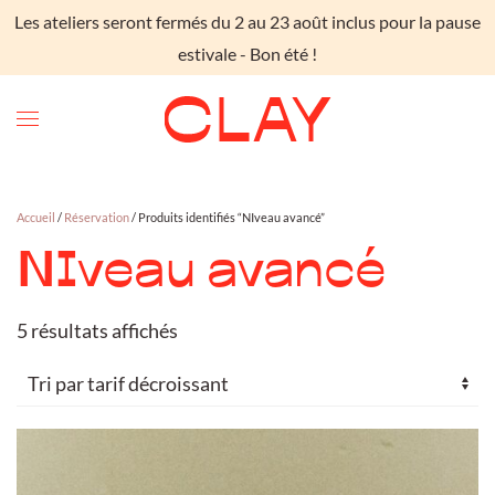
Les ateliers seront fermés du 2 au 23 août inclus pour la pause
Skip to main content
estivale - Bon été !
Accueil
/
Réservation
/ Produits identifiés “NIveau avancé”
NIveau avancé
Trié
5 résultats affichés
par
prix
décroissant