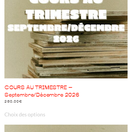
être
choisies
sur
la
page
du
produit
COURS AU TRIMESTRE –
Septembre/Décembre 2026
280,00
€
Ce
Choix des options
produit
a