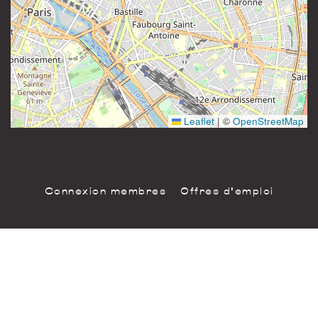
81 rue Saint-Maur
Instagram
75011 Paris
France
Leaflet
|
©
OpenStreetMap
Connexion membres
Offres d'emploi