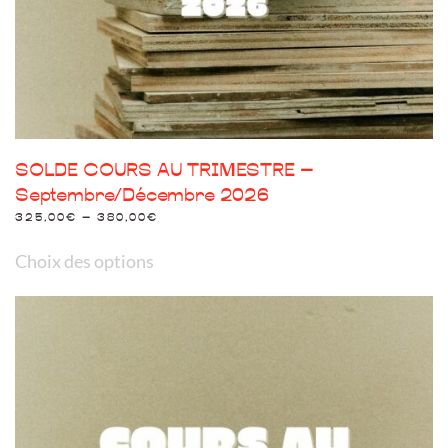
page
du
produit
SOLDE COURS AU TRIMESTRE –
Septembre/Décembre 2026
325,00
€
–
380,00
€
Ce
Choix des options
produit
a
plusieurs
variations.
Les
options
peuvent