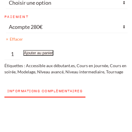
PAIEMENT
Effacer
quantité
Ajouter au panier
de
Étiquettes :
Accessible aux débutant.es
,
Cours en journée
,
Cours en
COURS
soirée
,
Modelage
,
NIveau avancé
,
Niveau intermediaire
,
Tournage
AU
TRIMESTRE
INFORMATIONS COMPLÉMENTAIRES
-
Mai/Juillet
2026