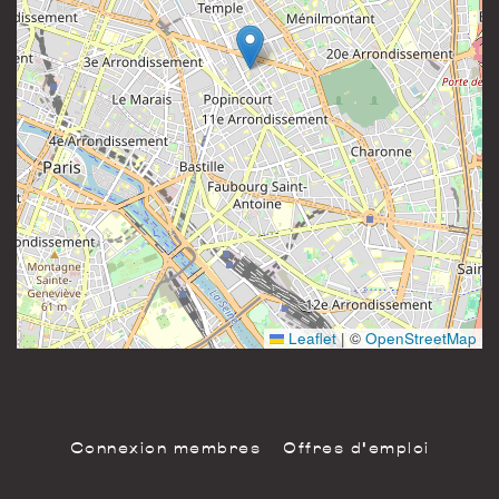
81 rue Saint-Maur
Instagram
75011 Paris
France
Leaflet
|
©
OpenStreetMap
Connexion membres
Offres d'emploi