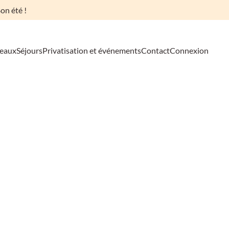
on été !
deaux
Séjours
Privatisation et événements
Contact
Connexion