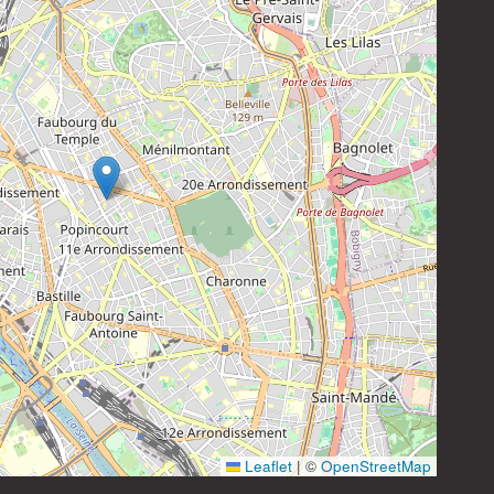
Instagram
Leaflet
|
©
OpenStreetMap