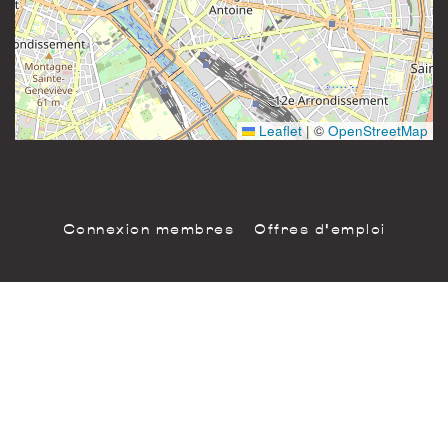
81 rue Saint-Maur
Instagram
75011 Paris
France
Leaflet
|
©
OpenStreetMap
Connexion membres
Offres d'emploi