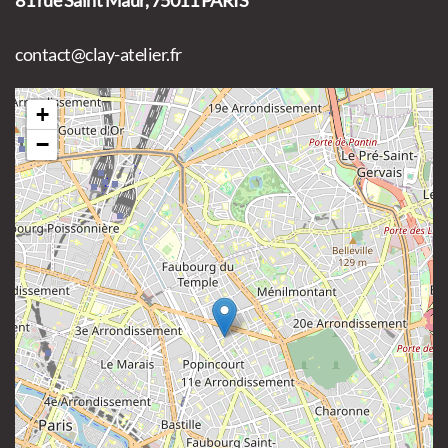
81 rue Saint Maur, 75011 PARIS
contact@clay-atelier.fr
+
−