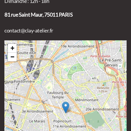
Dimanche : 12h - 18h
81 rue Saint Maur, 75011 PARIS
contact@clay-atelier.fr
+
−