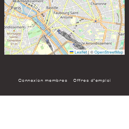
81 rue Saint-Maur
Instagram
75011 Paris
France
Leaflet
|
©
OpenStreetMap
Connexion membres
Offres d'emploi