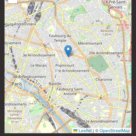
81 rue Saint-Maur
Instagram
75011 Paris
France
Leaflet
|
©
OpenStreetMap