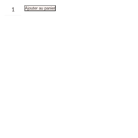
quantité
Ajouter au panier
de
PRIVATISATION
-
Atelier
modelage
2h
-
Lundi
03
Décembre
16h30/18h30