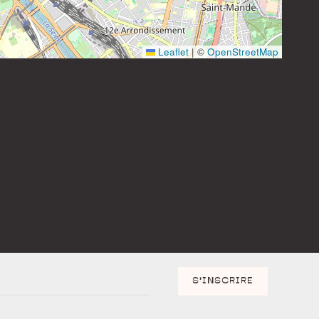
Instagram
Leaflet
|
©
OpenStreetMap
S'INSCRIRE