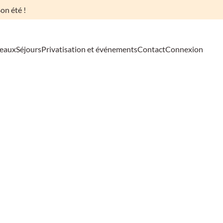
on été !
deaux
Séjours
Privatisation et événements
Contact
Connexion