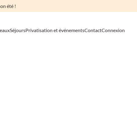
on été !
deaux
Séjours
Privatisation et événements
Contact
Connexion