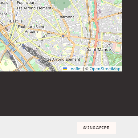
Instagram
Leaflet
|
©
OpenStreetMap
S'INSCRIRE