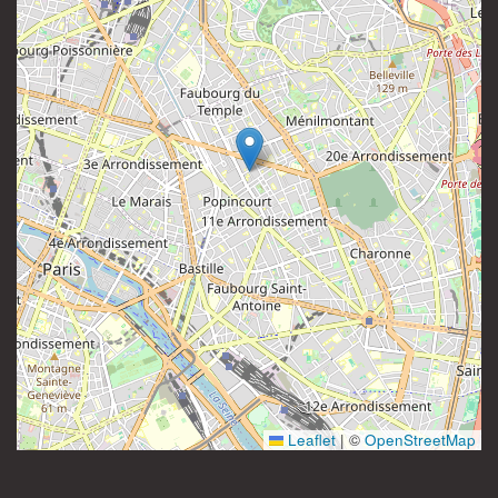
81 rue Saint-Maur
Instagram
75011 Paris
France
Leaflet
|
©
OpenStreetMap