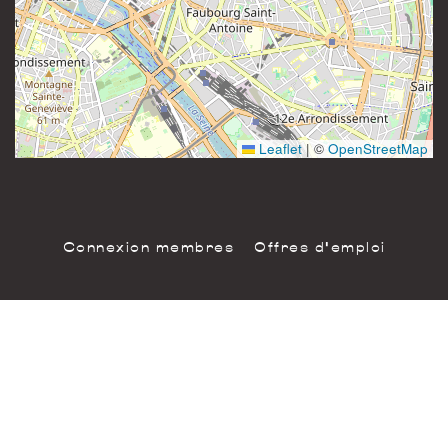
81 rue Saint-Maur
Instagram
75011 Paris
France
Leaflet
|
©
OpenStreetMap
Connexion membres
Offres d'emploi