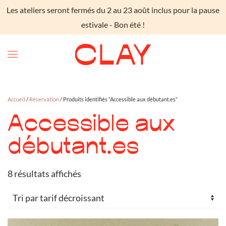
Les ateliers seront fermés du 2 au 23 août inclus pour la pause
Skip to main content
estivale - Bon été !
Accueil
/
Réservation
/ Produits identifiés “Accessible aux débutant.es”
Accessible aux
débutant.es
Trié
8 résultats affichés
par
prix
décroissant