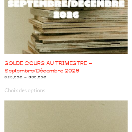
sur
la
page
du
produit
SOLDE COURS AU TRIMESTRE –
Septembre/Décembre 2026
325,00
€
–
380,00
€
Ce
Choix des options
produit
a
plusieurs
variations.
Les