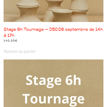
produit
Stage 6h Tournage – 05&06 septembre de 14h
à 17h
140,00
€
Ajouter au panier