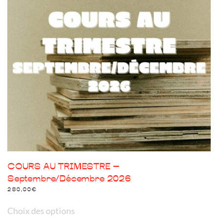
options
peuvent
être
choisies
sur
la
page
du
produit
COURS AU TRIMESTRE –
Septembre/Décembre 2026
280,00
€
Ce
Choix des options
produit