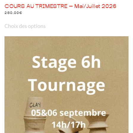
COURS AU TRIMESTRE – Mai/Juillet 2026
280,00
€
Ce
Choix des options
produit
a
plusieurs
variations.
Les
options
peuvent
être
choisies
sur
la
page
du