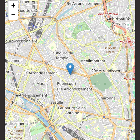
+
−
81 rue Saint-Maur
Instagram