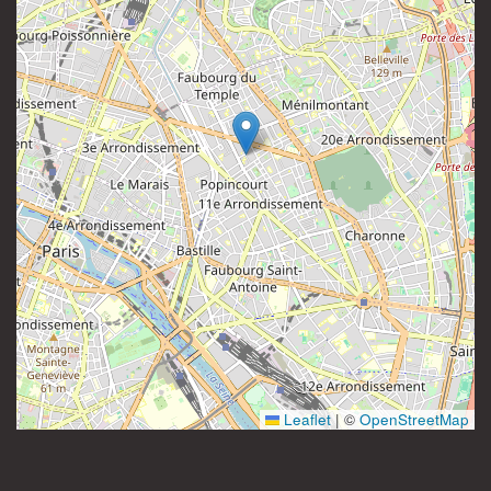
81 rue Saint-Maur
Instagram
75011 Paris
France
Leaflet
|
©
OpenStreetMap