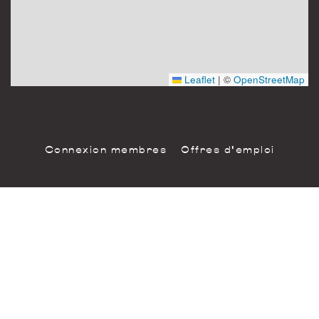
81 rue Saint-Maur
Instagram
75011 Paris
France
Leaflet
|
©
OpenStreetMap
Connexion membres
Offres d'emploi