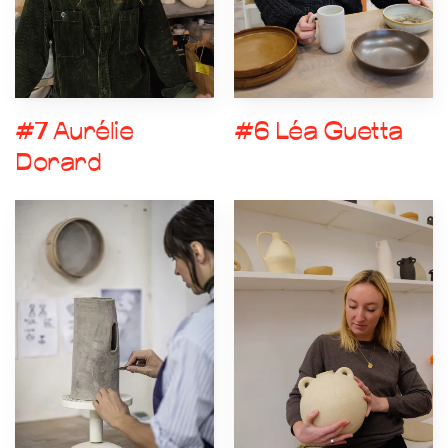
#7 Aurélie
#6 Léa Guetta
Dorard