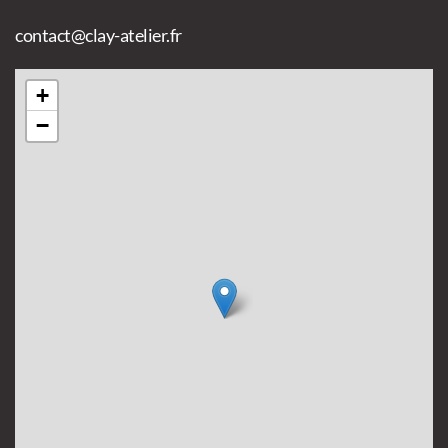
contact@clay-atelier.fr
+
−